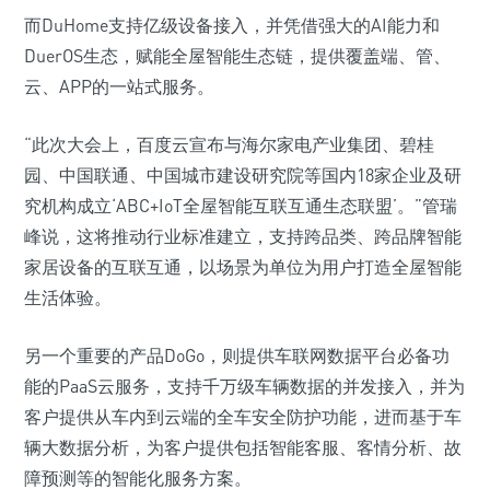
而DuHome支持亿级设备接入，并凭借强大的AI能力和
DuerOS生态，赋能全屋智能生态链，提供覆盖端、管、
云、APP的一站式服务。
“此次大会上，百度云宣布与海尔家电产业集团、碧桂
园、中国联通、中国城市建设研究院等国内18家企业及研
究机构成立‘ABC+IoT全屋智能互联互通生态联盟’。”管瑞
峰说，这将推动行业标准建立，支持跨品类、跨品牌智能
家居设备的互联互通，以场景为单位为用户打造全屋智能
生活体验。
另一个重要的产品DoGo，则提供车联网数据平台必备功
能的PaaS云服务，支持千万级车辆数据的并发接入，并为
客户提供从车内到云端的全车安全防护功能，进而基于车
辆大数据分析，为客户提供包括智能客服、客情分析、故
障预测等的智能化服务方案。