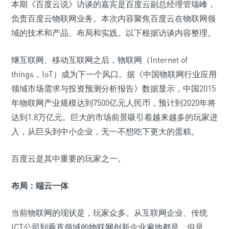
本期《百度云说》访谈的嘉宾是百度云副总经理管瑞峰，
负责百度云物联网业务。本次内容聚焦百度云在物联网领
域的技术和产品、布局和实践。以下根据访谈内容整理。
继互联网、移动互联网之后，物联网（Internet of
things，IoT）成为下一个风口。据《中国物联网行业应用
领域市场需求与投资预测分析报告》数据显示，中国2015
年物联网产业规模达到7500亿元人民币，预计到2020年将
达到1.8万亿元。巨大的市场前景吸引着越来越多的玩家进
入，从巨头到中小企业，无一不想吃下更大的蛋糕。
百度云是其中重要的玩家之一。
布局：端云一体
当前物联网的现状是，玩家众多。从互联网企业、传统
ICT公司到垂直领域的物联网创新企业遍地都是。但是，