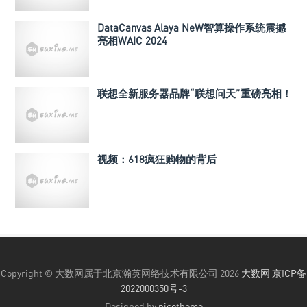
DataCanvas Alaya NeW智算操作系统震撼
亮相WAIC 2024
联想全新服务器品牌“联想问天”重磅亮相！
视频：618疯狂购物的背后
Copyright © 大数网属于北京瀚英网络技术有限公司 2026
大数网
京ICP备
2022000350号-3
Designed by
nicetheme