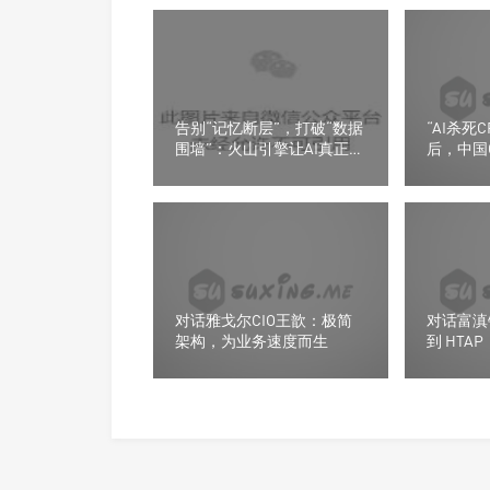
告别“记忆断层”，打破“数据
“AI杀死
围墙”：火山引擎让AI真正帮
后，中国C
企业干活
了“AI原生
对话雅戈尔CIO王歆：极简
对话富滇
架构，为业务速度而生
到 HTA
就数字引