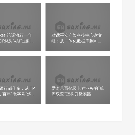
CRM”论调流行一年
对话平安产险科技中心谢文
RM从“+AI”走到
峰：从一体化数据库到AI基
”
础设施的跃迁
银行郝仕东：从 TP
爱奇艺百亿级卡券业务的“单
P，百年“老字号”炼
库双擎”架构升级实践
擎