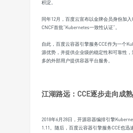
积淀。
同年12月，百度云宣布以金牌会员身份加入C
CNCF首批“Kubernetes一致性认证”。
自此，百度云容器引擎服务CCE作为一个Kuber
源优势，并提供企业级的稳定性和可靠性，
多的外部用户提供容器平台服务。
江湖路远：CCE逐步走向成熟
2018年6月28日，开源容器编排引擎Kuberne
1.11。随后，百度云容器引擎服务CCE也