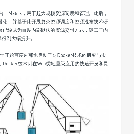
台：Matrix，用于超大规模资源调度和管理。此后，
层容器化，并基于此开展复杂资源调度和资源混布技术研
器平台已经成为百度内部默认的资源交付方式，覆盖了内
率得到大幅提升。
14年开始百度内部也启动了对Docker技术的研究与实
，Docker技术则在Web类轻量级应用的快速开发和灵