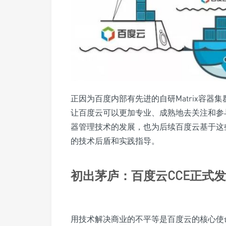
正因为百度内部有先进的自研Matrix容器
让百度云可以更加专业、成熟地去关注和参与诸如L
器管理技术的发展，也为后续百度云基于这
的技术后盾和实践指导。
初出茅庐：百度云CCE正式
用技术解决商业的不平等是百度云的核心使