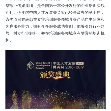
华报业传媒集团，是全国第一本公开发行的企业培训实战
期刊。今年的中国人才发展菁英奖已经是举办的第十届，
该奖项旨在表彰在专业培训服务领域具备产品自主研发和
客户服务能力，拥有众多服务成功案例，能够引领行业趋
势、树立行业标杆，并在培训服务领域享有赞誉的培训机
构。