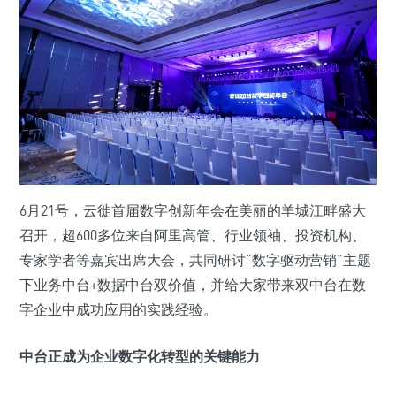
6月21号，云徙首届数字创新年会在美丽的羊城江畔盛大
召开，超600多位来自阿里高管、行业领袖、投资机构、
专家学者等嘉宾出席大会，共同研讨“数字驱动营销”主题
下业务中台+数据中台双价值，并给大家带来双中台在数
字企业中成功应用的实践经验。
中台正成为企业数字化转型的关键能力