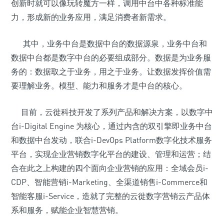
创新时就可以像玩转魔方一样，调用中台中各种标准能
力，形成新的业务应用，满足消费者新需求。
其中，业务中台是数据中台的数据源泉，业务中台和
数据中台都是数字中台的必要组成部分。数据是为业务服
务的：数据取之于业务，用之于业务。让数据发挥价值需
要理解业务。模型、能力和服务才是中台的核心。
目前，云徙科技开发了系列产品和解决方案，以数字中
台i-Digital Engine 为核心，通过内含的双引擎即业务中台
和数据中台发动，联合i-DevOps Platform数字化技术服务
平台，实现企业营销数字化平台的建设、管理和运营；结
合在此之上构建的四个面向企业营销的应用：全域会员i-
CDP、智能营销i-Marketing、全渠道销售i-Commerce和
智能客服i-Service，造就了完整的云徙数字营销云产品体
系和服务，赋能企业智慧营销。