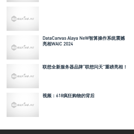
DataCanvas Alaya NeW智算操作系统震撼
亮相WAIC 2024
联想全新服务器品牌“联想问天”重磅亮相！
视频：618疯狂购物的背后