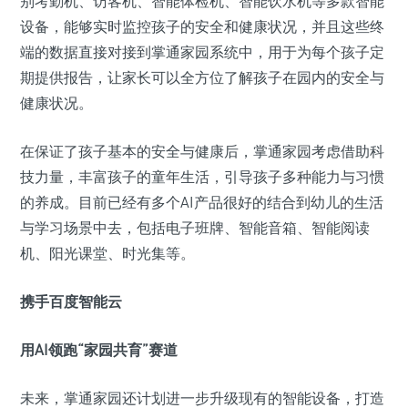
别考勤机、访客机、智能体检机、智能饮水机等多款智能
设备，能够实时监控孩子的安全和健康状况，并且这些终
端的数据直接对接到掌通家园系统中，用于为每个孩子定
期提供报告，让家长可以全方位了解孩子在园内的安全与
健康状况。
在保证了孩子基本的安全与健康后，掌通家园考虑借助科
技力量，丰富孩子的童年生活，引导孩子多种能力与习惯
的养成。目前已经有多个AI产品很好的结合到幼儿的生活
与学习场景中去，包括电子班牌、智能音箱、智能阅读
机、阳光课堂、时光集等。
携手百度智能云
用AI领跑“家园共育”赛道
未来，掌通家园还计划进一步升级现有的智能设备，打造