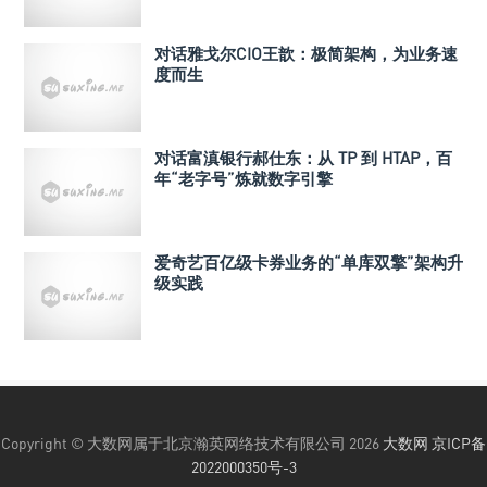
对话雅戈尔CIO王歆：极简架构，为业务速
度而生
对话富滇银行郝仕东：从 TP 到 HTAP，百
年“老字号”炼就数字引擎
爱奇艺百亿级卡券业务的“单库双擎”架构升
级实践
Copyright © 大数网属于北京瀚英网络技术有限公司 2026
大数网
京ICP备
2022000350号-3