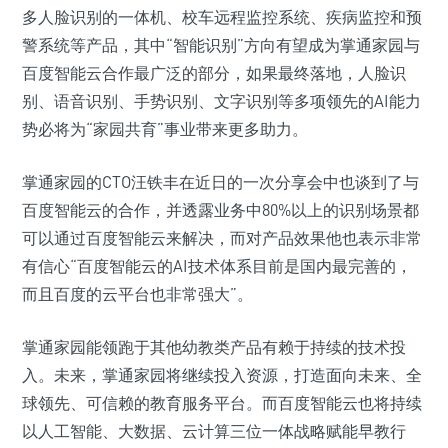
多人脸识别的一体机、校车远程监控系统、疾病监控和预
警系统等产品，其中“智能识别”方向有望成为掌通家园与
百度智能云合作最广泛的部分，如果最终落地，人脸识
别、语音识别、手势识别、文字识别等多项领先的AI能力
势必将为“家园共育”事业带来更多助力。
掌通家园的CTO汪铁丰在近日的一次分享会中也谈到了与
百度智能云的合作，并透露业务中80%以上的识别场景都
可以通过百度智能云来解决，而对产品效果他也表示非常
有信心“百度智能云的AI技术体系目前是国内最完善的，
而且百度的云平台也非常强大”。
掌通家园能领跑于其他幼教类产品有赖于持续的技术投
入。未来，掌通家园将继续投入资源，打造面向未来、全
球领先、可信赖的教育服务平台。而百度智能云也将持续
以人工智能、大数据、云计算三位一体战略赋能早教行