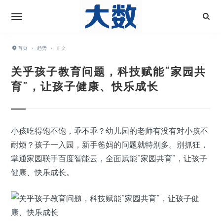
首页
›
趋势
›
正文
关乎孩子教育问题，科技赋能“家园共
育”，让孩子健康、快乐成长
小孩吃得饱不饱，乖不乖？幼儿园的老师有没有对小孩不
耐烦？孩子一入园，新手爸妈的问题就特别多。别抓狂，
掌通家园联手百度智能云，全面赋能“家园共育”，让孩子
健康、快乐成长。