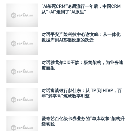
“AI杀死CRM”论调流行一年后，中国CRM
从“+AI”走到了“AI原生”
对话平安产险科技中心谢文峰：从一体化
数据库到AI基础设施的跃迁
对话雅戈尔CIO王歆：极简架构，为业务速
度而生
对话富滇银行郝仕东：从 TP 到 HTAP，百
年“老字号”炼就数字引擎
爱奇艺百亿级卡券业务的“单库双擎”架构升
级实践