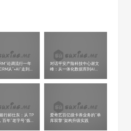
CRM”论调流行一年
对话平安产险科技中心谢文
RM从“+AI”走到
峰：从一体化数据库到AI基
”
础设施的跃迁
银行郝仕东：从 TP
爱奇艺百亿级卡券业务的“单
P，百年“老字号”炼
库双擎”架构升级实践
擎