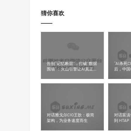
猜你喜欢
告别“记忆断层”，打破“数据
“AI杀死
围墙”：火山引擎让AI真正帮
后，中国C
企业干活
了“AI原生
对话雅戈尔CIO王歆：极简
对话富滇
架构，为业务速度而生
到 HTA
就数字引