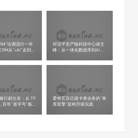
CRM”论调流行一年
对话平安产险科技中心谢文
RM从“+AI”走到
峰：从一体化数据库到AI基
”
础设施的跃迁
银行郝仕东：从 TP
爱奇艺百亿级卡券业务的“单
P，百年“老字号”炼
库双擎”架构升级实践
擎