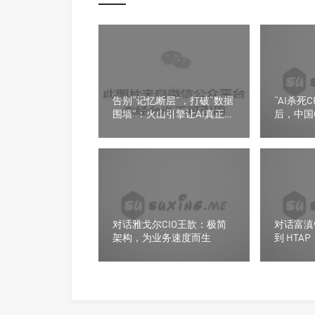
告别“记忆断层”，打破“数据
“AI杀死
围墙”：火山引擎让AI真正帮
后，中国C
企业干活
了“AI原生
对话雅戈尔CIO王歆：极简
对话富滇
架构，为业务速度而生
到 HTA
就数字引