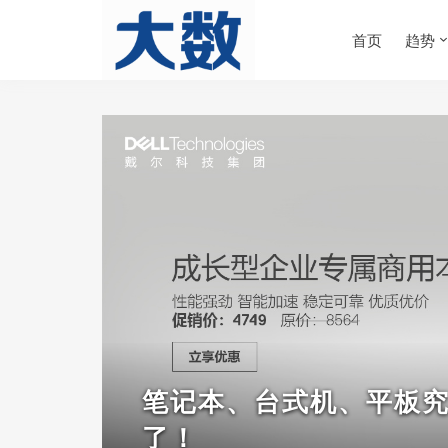
首页
趋势
笔记本、台式机、平板
了！