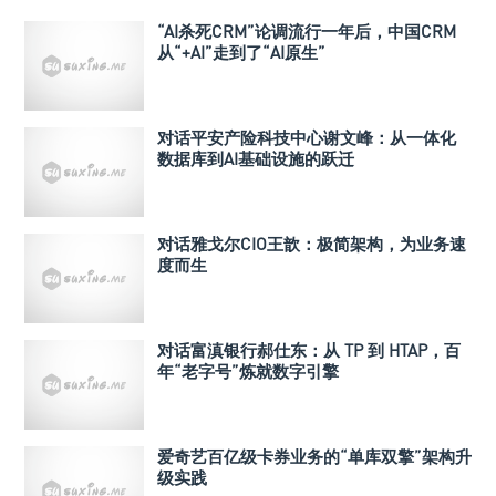
“AI杀死CRM”论调流行一年后，中国CRM
从“+AI”走到了“AI原生”
对话平安产险科技中心谢文峰：从一体化
数据库到AI基础设施的跃迁
对话雅戈尔CIO王歆：极简架构，为业务速
度而生
对话富滇银行郝仕东：从 TP 到 HTAP，百
年“老字号”炼就数字引擎
爱奇艺百亿级卡券业务的“单库双擎”架构升
级实践