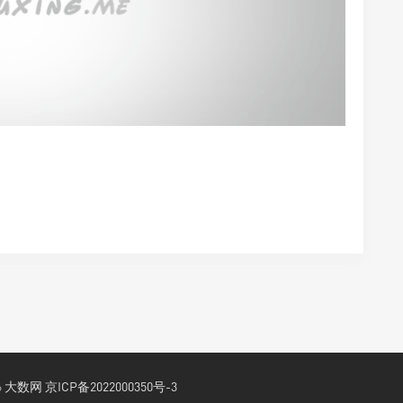
6
大数网
京ICP备2022000350号-3