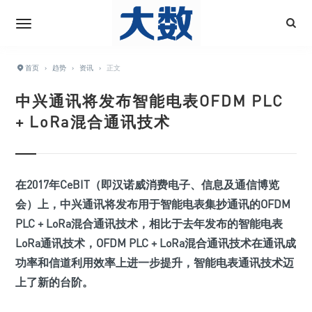
首页
›
趋势
›
资讯
›
正文
中兴通讯将发布智能电表OFDM PLC
+ LoRa混合通讯技术
在2017年CeBIT（即汉诺威消费电子、信息及通信博览
会）上，中兴通讯将发布用于智能电表集抄通讯的OFDM
PLC + LoRa混合通讯技术，相比于去年发布的智能电表
LoRa通讯技术，OFDM PLC + LoRa混合通讯技术在通讯成
功率和信道利用效率上进一步提升，智能电表通讯技术迈
上了新的台阶。