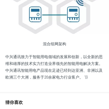
混合组网架构
中兴通讯致力于智能用电领域的发展和创新，以全新的思
维和雄厚的技术实力打造业界领先的智能用电解决方案。
中兴通讯智能用电产品现在足迹已经到达亚洲、非洲以及
欧洲三个大洲，服务于20余家电力行业客户。
')}
猜你喜欢