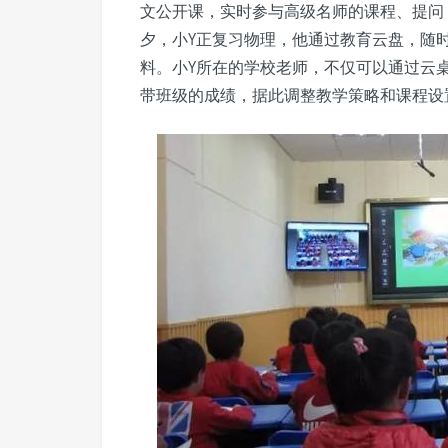
文公开课，实时参与高级名师的课程、提问
夕，小Y正复习物理，他通过教育云盘，随
料。小Y所在的学校老师，不仅可以通过云
带班级的成绩，据此调整教学策略和课程设