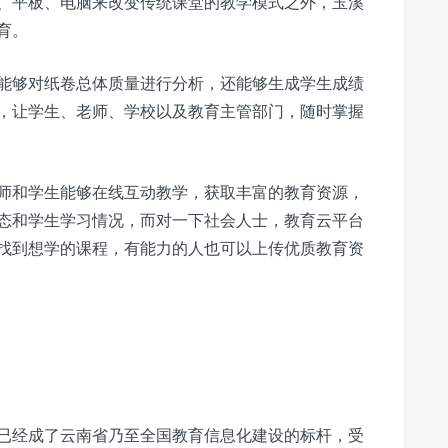
、平板、电脑来改变传统课堂的教学模式之外，玉溪
育。
能够对纸卷总体质量进行分析，还能够生成学生成绩
，让学生、老师、学校以及教育主管部门，随时掌握
师和学生能够在线互动教学，获取丰富的教育资源，
态和学生学习情况，而对一下社会人士，教育云平台
找到想学的课程，有能力的人也可以上传优质教育资
已经成了云南省乃至全国教育信息化建设的标杆，受