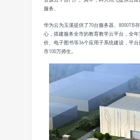
服务。
华为云为玉溪提供了70台服务器、8000T
心，搭建服务全市的教育教学云平台，全年
价、电子图书等36个应用子系统建设，平台
市100万师生。