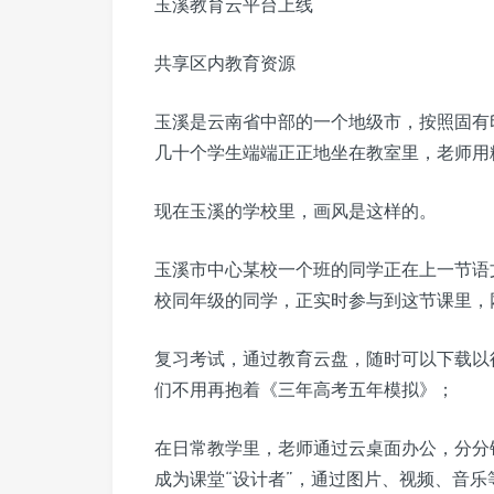
玉溪教育云平台上线
共享区内教育资源
玉溪是云南省中部的一个地级市，按照固有
几十个学生端端正正地坐在教室里，老师用
现在玉溪的学校里，画风是这样的。
玉溪市中心某校一个班的同学正在上一节语
校同年级的同学，正实时参与到这节课里，
复习考试，通过教育云盘，随时可以下载以
们不用再抱着《三年高考五年模拟》；
在日常教学里，老师通过云桌面办公，分分
成为课堂“设计者”，通过图片、视频、音